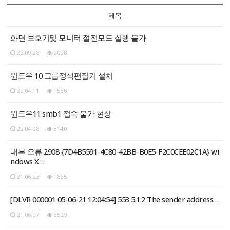
제목
화면 보호기및 모니터 절전모드 실행 불가
22.09.28
2098
윈도우 10 그룹정책편집기 설치
22.04.11
1586
윈도우11 smb1 접속 불가 현상
22.04.08
3140
내부 오류 2908 {7D4B5591-4C80-42BB-B0E5-F2C0CEE02C1A} wi
ndows X…
21.06.23
1865
[DLVR 000001 05-06-21 12:04:54] 553 5.1.2 The sender address…
21.06.07
6529