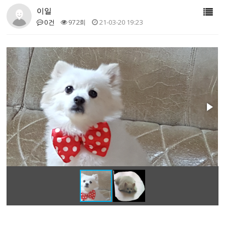
이일
0건
972회
21-03-20 19:23