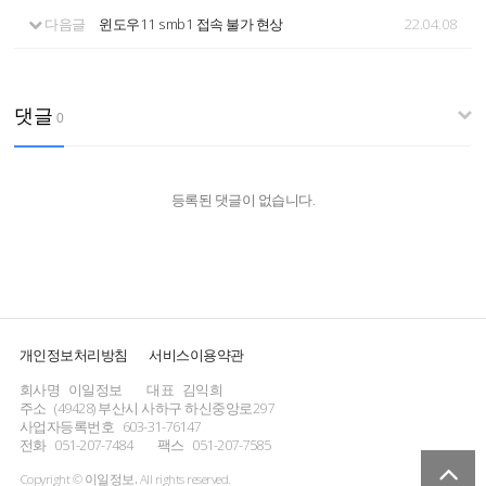
다음글
윈도우11 smb1 접속 불가 현상
22.04.08
댓글
0
등록된 댓글이 없습니다.
개인정보처리방침
서비스이용약관
회사명
이일정보
대표
김익희
주소
(49428) 부산시 사하구 하신중앙로297
사업자등록번호
603-31-76147
전화
051-207-7484
팩스
051-207-7585
Copyright ©
이일정보.
All rights reserved.