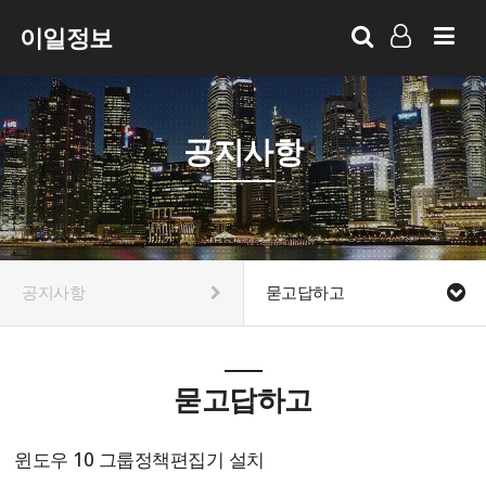
이일정보
LOG IN
SIGN UP
공지사항
공지사항
묻고답하고
묻고답하고
윈도우 10 그룹정책편집기 설치